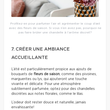
Profitez-en pour parfumer l’air et agrémenter le coup d’œil
avec des fleurs de saison. Si vous n’en avez pas, pourquoi ne
pas faire brûler une chandelle à l’arôme discret?
7. CRÉER UNE AMBIANCE
ACCUEILLANTE
L’été est particulièrement propice aux ajouts de
bouquets de
fleurs de saison
, comme des pivoines,
marguerites ou lys, qui ajouteront une touche
vivante et délicate. Pour une atmosphère
subtilement parfumée, optez pour des chandelles
discrètes aux notes florales, comme le lilas.
L’odeur doit rester douce et naturelle, jamais
envahissante!